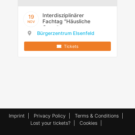
Interdisziplinärer
19
Fachtag "Häusliche
NOV
Gewalt -
Bürgerzentrum Elsenfeld
Auswirkungen auf
die Entwicklung von
Kindern"
Tickets
Imprint
|
Privacy Policy
|
Terms & Conditions
|
Lost your tickets?
|
Cookies
|