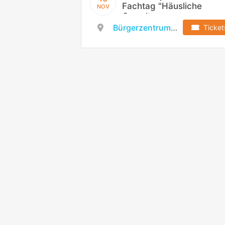
Fachtag "Häusliche
NOV
Gewalt -
Auswirkungen auf
Bürgerzentrum Elsenfeld
Ticket
die Entwicklung von
Kindern"