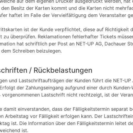
 welche auf dem eigenen Drucker ausgedruckt werden, hat d
 den Besitz der Karten kommt und die Karten nicht mehrfa
ufer haftet im Falle der Vervielfältigung dem Veranstalter
ttskarten ist der Kunde verpflichtet, diese auf Richtigkeit 
t zu überprüfen. Reklamationen fehlerhafter Tickets müsse
ation hat schriftlich per Post an NET-UP AG, Dachauer St
d dem Schreiben beizulegen.
schriften / Rückbelastungen
gen und Lastschriftaufträgen der Kunden führt die NET-U
. Erfolgt der Zahlungseingang aufgrund einer durch Kunden
orgenommenen Lastschrift nicht rechtzeigt, ist der Verans
de damit einverstanden, dass der Fälligkeitstermin separat
 Arbeitstag vor Fälligkeit erfolgen kann. Der Lastschrifte
ktag ist. Die Information über den Fälligkeitstermin leitet
weichend ist.