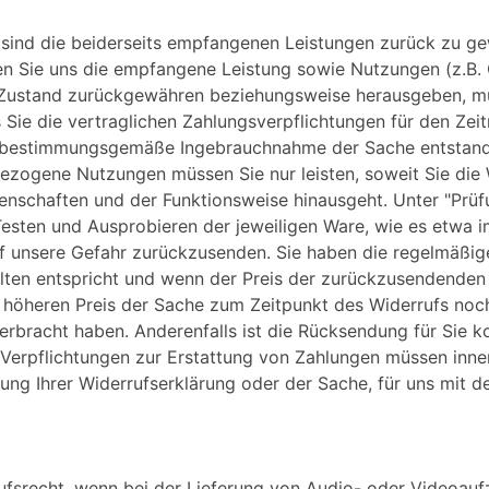
s sind die beiderseits empfangenen Leistungen zurück zu 
en Sie uns die empfangene Leistung sowie Nutzungen (z.B. G
m Zustand zurückgewähren beziehungsweise herausgeben, mü
s Sie die vertraglichen Zahlungsverpflichtungen für den Ze
ie bestimmungsgemäße Ingebrauchnahme der Sache entstand
gezogene Nutzungen müssen Sie nur leisten, soweit Sie die 
genschaften und der Funktionsweise hinausgeht. Unter "Prü
esten und Ausprobieren der jeweiligen Ware, wie es etwa i
f unsere Gefahr zurückzusenden. Sie haben die regelmäßig
llten entspricht und wenn der Preis der zurückzusendenden
 höheren Preis der Sache zum Zeitpunkt des Widerrufs noch
 erbracht haben. Anderenfalls ist die Rücksendung für Sie k
Verpflichtungen zur Erstattung von Zahlungen müssen inner
dung Ihrer Widerrufserklärung oder der Sache, für uns mit 
ufsrecht, wenn bei der Lieferung von Audio- oder Videoauf